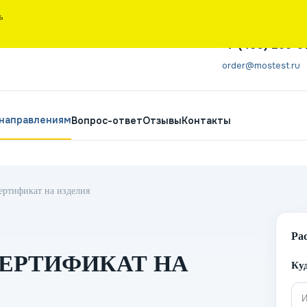
Ь
Санкт-Петербург
+7 (495) 266-6
order@mostest.ru
 направлениям
Вопрос-ответ
Отзывы
Контакты
ертификат на изделия
Ра
ЕРТИФИКАТ НА
Куд