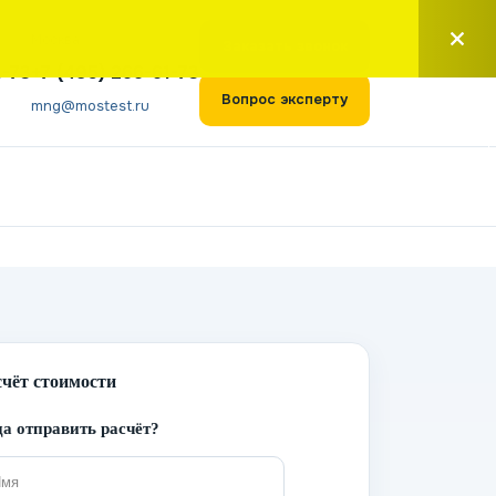
Москва
Заказать звонок
1-73
+7 (495) 266-61-73
Вопрос эксперту
mng@mostest.ru
счёт стоимости
а отправить расчёт?