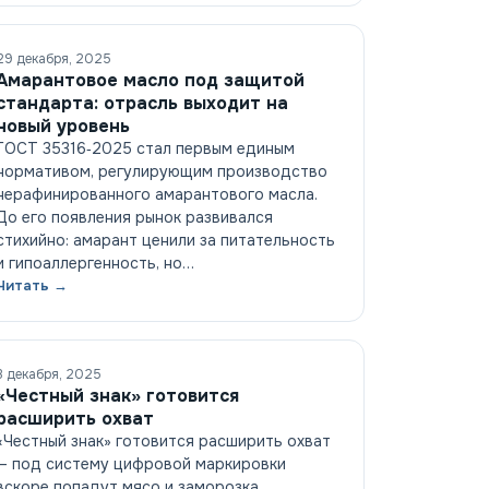
29 декабря, 2025
Амарантовое масло под защитой
стандарта: отрасль выходит на
новый уровень
ГОСТ 35316‑2025 стал первым единым
нормативом, регулирующим производство
нерафинированного амарантового масла.
До его появления рынок развивался
стихийно: амарант ценили за питательность
и гипоаллергенность, но…
Читать →
3 декабря, 2025
«Честный знак» готовится
расширить охват
«Честный знак» готовится расширить охват
— под систему цифровой маркировки
вскоре попадут мясо и заморозка.