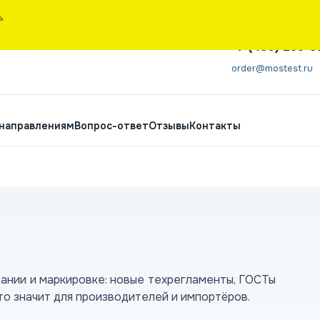
Ь
Санкт-Петербург
+7 (495) 266-6
order@mostest.ru
 направлениям
Вопрос-ответ
Отзывы
Контакты
вании и маркировке: новые техрегламенты, ГОСТы
то значит для производителей и импортёров.