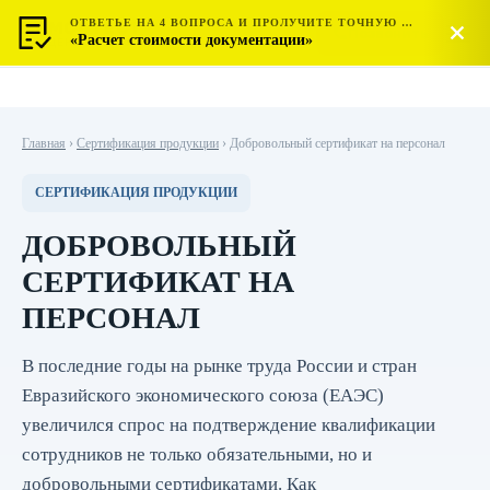
ОТВЕТЬЕ НА 4 ВОПРОСА И ПРОЛУЧИТЕ ТОЧНУЮ СТОИМОСТЬ
МОСТЕСТ
Позвонить
«Расчет стоимости документации»
ЦЕНТР СЕРТИФИКАЦИИ
Главная
›
Сертификация продукции
›
Добровольный сертификат на персонал
СЕРТИФИКАЦИЯ ПРОДУКЦИИ
ДОБРОВОЛЬНЫЙ
СЕРТИФИКАТ НА
ПЕРСОНАЛ
В последние годы на рынке труда России и стран
Евразийского экономического союза (ЕАЭС)
увеличился спрос на подтверждение квалификации
сотрудников не только обязательными, но и
добровольными сертификатами. Как