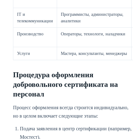
С
IT и
Программисты, администраторы,
Г
телекоммуникации
аналитики
2
Производство
Операторы, технологи, наладчики
Г
1
Услуги
Мастера, консультанты, менеджеры
Г
Процедура оформления
добровольного сертификата на
персонал
Процесс оформления всегда строится индивидуально,
но в целом включает следующие этапы:
Подача заявления в центр сертификации (например,
Мостест).