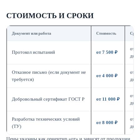
СТОИМОСТЬ И СРОКИ
Документ или работа
Стоимость
Срок
от 7
Протокол испытаний
от 7 500 ₽
дн.
Отказное письмо (если документ не
от 3
от 4 000 ₽
требуется)
дн.
от 7
Добровольный сертификат ГОСТ Р
от 11 000 ₽
дн.
Разработка технических условий
от 5
от 8 000 ₽
(ТУ)
дн.
Цены указаны как ориентир «от» и зависят от продукции,