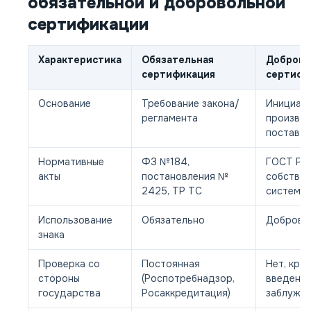
обязательной и добровольной
сертификации
Характеристика
Обязательная
Доброво
сертификация
сертифи
Основание
Требование закона/
Инициат
регламента
произво
поставщ
Нормативные
ФЗ №184,
ГОСТ Р 5
акты
постановления №
собствен
2425, ТР ТС
системы
Использование
Обязательно
Доброво
знака
Проверка со
Постоянная
Нет, кро
стороны
(Роспотребнадзор,
введения
государства
Росаккредитация)
заблужд