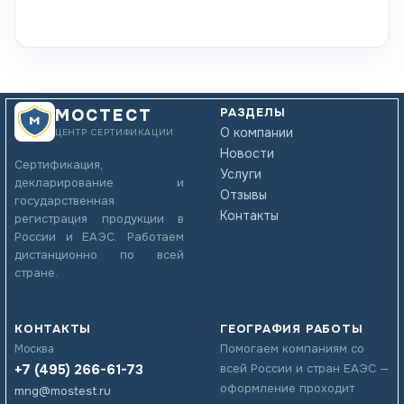
РАЗДЕЛЫ
МОСТЕСТ
О компании
ЦЕНТР СЕРТИФИКАЦИИ
Новости
Сертификация,
Услуги
декларирование и
Отзывы
государственная
Контакты
регистрация продукции в
России и ЕАЭС. Работаем
дистанционно по всей
стране.
КОНТАКТЫ
ГЕОГРАФИЯ РАБОТЫ
Помогаем компаниям со
Москва
+7 (495) 266-61-73
всей России и стран ЕАЭС —
оформление проходит
mng@mostest.ru