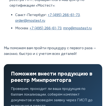
сертификации «Мостест»:
Санкт-Петербург:
+7 (495) 266-61-73
,
order@mostest.ru
Москва:
+7 (495) 266-61-73
,
mng@mostest.ru
Мы поможем вам пройти процедуру с первого раза —
законно, быстро и с учетом всех деталей!
Поможем внести продукцию в
реестр Минпромторга
Проверим, проходит ли ваша продукция по
баллам локализации, соберём комплект
документов и проведём заявку через ГИСП до
включения в реестр.