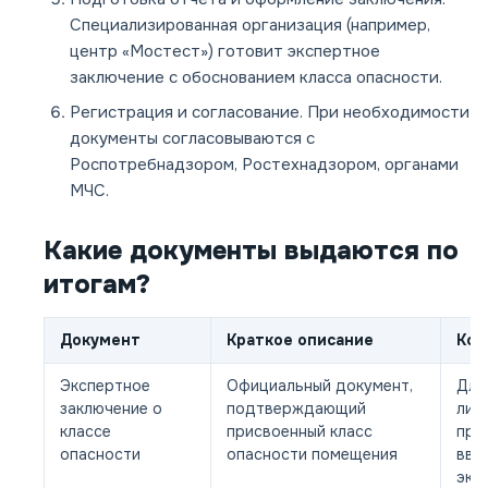
Специализированная организация (например,
центр «Мостест») готовит экспертное
заключение с обоснованием класса опасности.
Регистрация и согласование.
При необходимости
документы согласовываются с
Роспотребнадзором, Ростехнадзором, органами
МЧС.
Какие документы выдаются по
итогам?
Документ
Краткое описание
Ког
Экспертное
Официальный документ,
Для
заключение о
подтверждающий
лиц
классе
присвоенный класс
про
опасности
опасности помещения
вво
экс