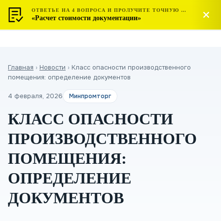
ОТВЕТЬЕ НА 4 ВОПРОСА И ПРОЛУЧИТЕ ТОЧНУЮ СТОИМОСТЬ
МОСТЕСТ
Позвонить
«Расчет стоимости документации»
ЦЕНТР СЕРТИФИКАЦИИ
Главная
›
Новости
›
Класс опасности производственного
помещения: определение документов
4 февраля, 2026
Минпромторг
КЛАСС ОПАСНОСТИ
ПРОИЗВОДСТВЕННОГО
ПОМЕЩЕНИЯ:
ОПРЕДЕЛЕНИЕ
ДОКУМЕНТОВ