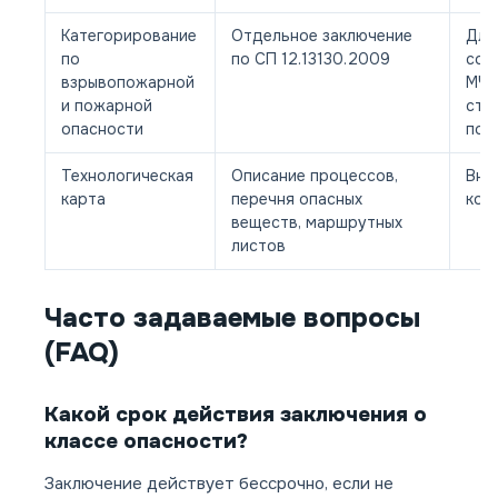
Категорирование
Отдельное заключение
Для
по
по СП 12.13130.2009
сог
взрывопожарной
МЧС
и пожарной
стр
опасности
пол
Технологическая
Описание процессов,
Вну
карта
перечня опасных
кон
веществ, маршрутных
листов
Часто задаваемые вопросы
(FAQ)
Какой срок действия заключения о
классе опасности?
Заключение действует бессрочно, если не