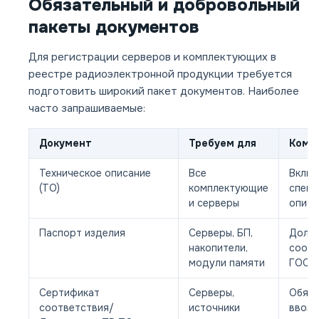
Обязательный и добровольный
пакеты документов
Для регистрации серверов и комплектующих в
реестре радиоэлектронной продукции требуется
подготовить широкий пакет документов. Наиболее
часто запрашиваемые:
Документ
Требуем для
Комм
Техническое описание
Все
Включ
(ТО)
комплектующие
специ
и серверы
описа
Паспорт изделия
Серверы, БП,
Долж
накопители,
соотв
модули памяти
ГОСТ 
Сертификат
Серверы,
Обяза
соответствия/
источники
ввоза