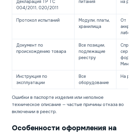
Декларация ТР ТС
питания
на ры
004/2011, 020/2011
Протокол испытаний
Модули, платы,
От
хранилища
аккре
лабор
Документ по
Все позиции,
Справ
происхождению товара
подлежащие
серти
реестру
форм
Минп
Инструкция по
Все
На ру
эксплуатации
оборудование
Ошибки в паспорте изделия или неполное
техническое описание — частые причины отказа во
включении в реестр.
Особенности оформления на