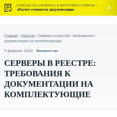
ОТВЕТЬЕ НА 4 ВОПРОСА И ПРОЛУЧИТЕ ТОЧНУЮ СТОИМОСТЬ
МОСТЕСТ
Позвонить
«Расчет стоимости документации»
ЦЕНТР СЕРТИФИКАЦИИ
Главная
›
Новости
›
Серверы в реестре: требования к
документации на комплектующие
11 февраля, 2026
Минпромторг
СЕРВЕРЫ В РЕЕСТРЕ:
ТРЕБОВАНИЯ К
ДОКУМЕНТАЦИИ НА
КОМПЛЕКТУЮЩИЕ