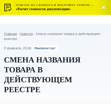
ОТВЕТЬЕ НА 4 ВОПРОСА И ПРОЛУЧИТЕ ТОЧНУЮ СТОИМОСТЬ
МОСТЕСТ
Позвонить
«Расчет стоимости документации»
ЦЕНТР СЕРТИФИКАЦИИ
Главная
›
Новости
›
Смена названия товара в действующем
реестре
11 февраля, 2026
Минпромторг
СМЕНА НАЗВАНИЯ
ТОВАРА В
ДЕЙСТВУЮЩЕМ
РЕЕСТРЕ