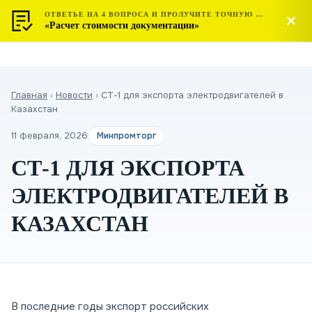
ОТВЕТЬЕ НА 4 ВОПРОСА И ПРОЛУЧИТЕ ТОЧНУЮ СТОИМОСТЬ
МОСТЕСТ
Позвонить
«Расчет стоимости документации»
ЦЕНТР СЕРТИФИКАЦИИ
Главная
›
Новости
›
СТ-1 для экспорта электродвигателей в
Казахстан
11 февраля, 2026
Минпромторг
СТ-1 ДЛЯ ЭКСПОРТА
ЭЛЕКТРОДВИГАТЕЛЕЙ В
КАЗАХСТАН
В последние годы экспорт российских