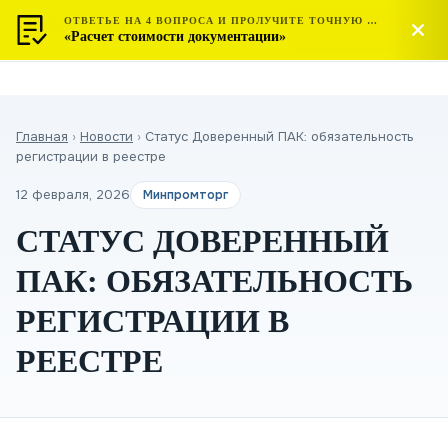
ОТВЕТЬЕ НА 4 ВОПРОСА И ПРОЛУЧИТЕ ТОЧНУЮ СТОИМОСТЬ
МОСТЕСТ
Позвонить
«Расчет стоимости документации»
ЦЕНТР СЕРТИФИКАЦИИ
Главная
›
Новости
›
Статус Доверенный ПАК: обязательность
регистрации в реестре
12 февраля, 2026
Минпромторг
СТАТУС ДОВЕРЕННЫЙ
ПАК: ОБЯЗАТЕЛЬНОСТЬ
РЕГИСТРАЦИИ В
РЕЕСТРЕ