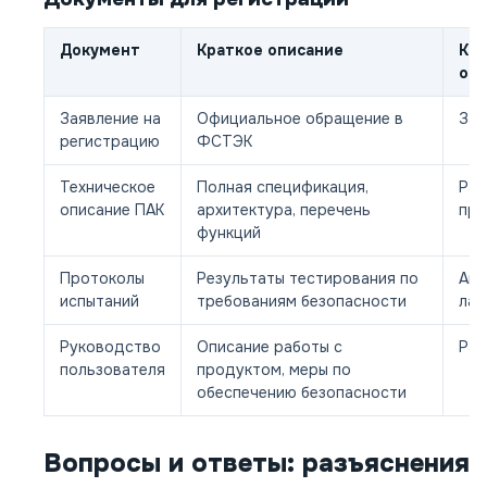
Документ
Краткое описание
Ке
оф
Заявление на
Официальное обращение в
Зая
регистрацию
ФСТЭК
Техническое
Полная спецификация,
Раз
описание ПАК
архитектура, перечень
про
функций
Протоколы
Результаты тестирования по
Акк
испытаний
требованиям безопасности
лаб
Руководство
Описание работы с
Раз
пользователя
продуктом, меры по
обеспечению безопасности
Вопросы и ответы: разъяснения