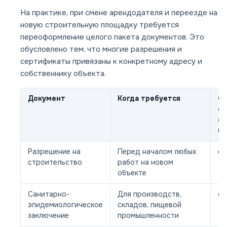
На практике, при смене арендодателя и переезде на
новую строительную площадку требуется
переоформление целого пакета документов. Это
обусловлено тем, что многие разрешения и
сертификаты привязаны к конкретному адресу и
собственнику объекта.
Документ
Когда требуется
Ср
ст
о
(р
Разрешение на
Перед началом любых
от
строительство
работ на новом
объекте
Санитарно-
Для производств,
от
эпидемиологическое
складов, пищевой
заключение
промышленности