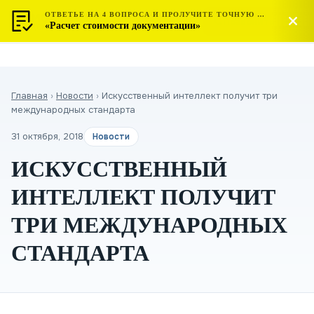
ОТВЕТЬЕ НА 4 ВОПРОСА И ПРОЛУЧИТЕ ТОЧНУЮ СТОИМОСТЬ
МОСТЕСТ
Позвонить
«Расчет стоимости документации»
ЦЕНТР СЕРТИФИКАЦИИ
Главная
›
Новости
›
Искусственный интеллект получит три
международных стандарта
31 октября, 2018
Новости
ИСКУССТВЕННЫЙ
ИНТЕЛЛЕКТ ПОЛУЧИТ
ТРИ МЕЖДУНАРОДНЫХ
СТАНДАРТА