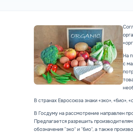
Сог
орг
«ор
На 
с ма
пот
тов
нео
В странах Евросоюза знаки «эко», «био», «
В Госдуму на рассмотрение направлен про
Предлагается разрешить производителям 
обозначения “эко” и “био”, а также произв