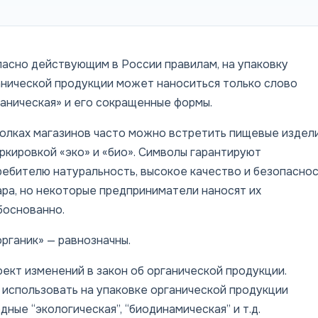
ласно действующим в России правилам, на упаковку
анической продукции может наноситься только слово
ганическая» и его сокращенные формы.
полках магазинов часто можно встретить пищевые издел
ркировкой «эко» и «био». Символы гарантируют
ребителю натуральность, высокое качество и безопасно
ара, но некоторые предприниматели наносят их
боснованно.
органик» — равнозначны.
ект изменений в закон об органической продукции.
использовать на упаковке органической продукции
одные “экологическая”, “биодинамическая” и т.д.