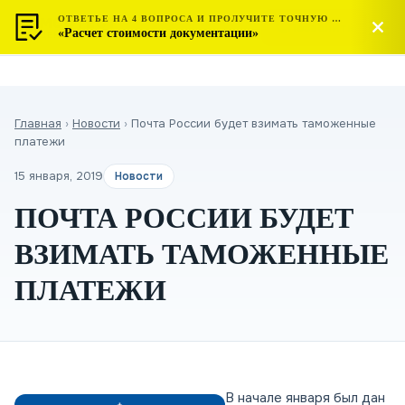
ОТВЕТЬЕ НА 4 ВОПРОСА И ПРОЛУЧИТЕ ТОЧНУЮ СТОИМОСТЬ
МОСТЕСТ
Позвонить
«Расчет стоимости документации»
ЦЕНТР СЕРТИФИКАЦИИ
Главная
›
Новости
›
Почта России будет взимать таможенные
платежи
15 января, 2019
Новости
ПОЧТА РОССИИ БУДЕТ
ВЗИМАТЬ ТАМОЖЕННЫЕ
ПЛАТЕЖИ
В начале января был дан