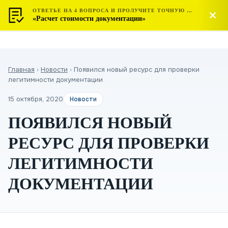
ОТВЕТЬЕ НА 4 ВОПРОСА И ПРОЛУЧИТЕ ТОЧНУЮ СТОИМОСТЬ
МОСТЕСТ
Позвонить
«Расчет стоимости документации»
ЦЕНТР СЕРТИФИКАЦИИ
Главная
›
Новости
›
Появился новый ресурс для проверки
легитимности документации
15 октября, 2020
Новости
ПОЯВИЛСЯ НОВЫЙ
РЕСУРС ДЛЯ ПРОВЕРКИ
ЛЕГИТИМНОСТИ
ДОКУМЕНТАЦИИ