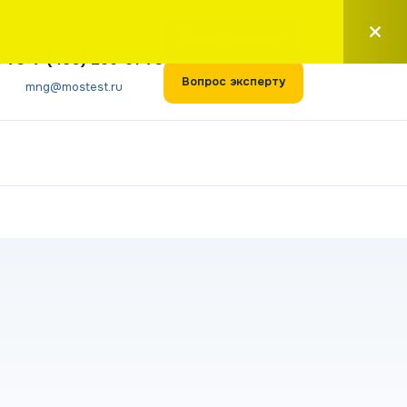
Москва
Заказать звонок
1-73
+7 (495) 266-61-73
Вопрос эксперту
mng@mostest.ru