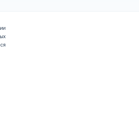
ии
ых
ся