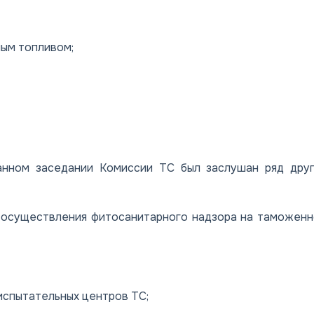
ым топливом;
анном заседании Комиссии ТС был заслушан ряд друг
уществления фитосанитарного надзора на таможенн
испытательных центров ТС;