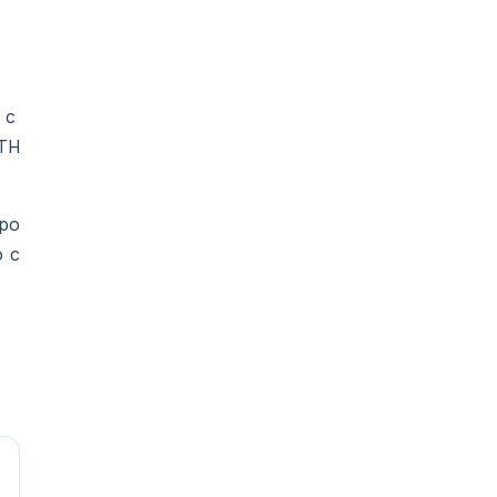
 с
 ТН
ро
о с