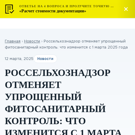
ОТВЕТЬЕ НА 4 ВОПРОСА И ПРОЛУЧИТЕ ТОЧНУЮ СТОИМОСТЬ
МОСТЕСТ
Позвонить
«Расчет стоимости документации»
ЦЕНТР СЕРТИФИКАЦИИ
Главная
›
Новости
›
Россельхознадзор отменяет упрощенный
фитосанитарный контроль: что изменится с 1 марта 2025 года
12 марта, 2025
Новости
РОССЕЛЬХОЗНАДЗОР
ОТМЕНЯЕТ
УПРОЩЕННЫЙ
ФИТОСАНИТАРНЫЙ
КОНТРОЛЬ: ЧТО
ИЗМЕНИТСЯ С 1 МАРТА