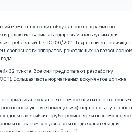
ящий момент проходит обсуждение программы по
ю и редактированию стандартов, используемых для
ния требований ТР ТС 016/2011. Техрегламент посвящен
м безопасности аппаратов, работающих на газообразно
 года.
бя 32 пункта. Все они предполагают разработку
ГОСТ). Большая часть нормативных документов должна
тся нормативы, входят:
автономные плиты со встроенным
торые используются в помещениях); переносные устройст
одном газе; гибкие трубы, резиновые и пластмассовые
таном и пропаном; регуляторы и предохранители для
 горелки с принудительной тягой.