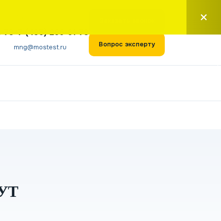
Москва
Заказать звонок
1-73
+7 (495) 266-61-73
Вопрос эксперту
mng@mostest.ru
УТ