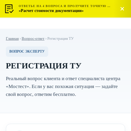
ОТВЕТЬЕ НА 4 ВОПРОСА И ПРОЛУЧИТЕ ТОЧНУЮ СТОИМОСТЬ
МОСТЕСТ
Позвонить
«Расчет стоимости документации»
ЦЕНТР СЕРТИФИКАЦИИ
Главная
›
Вопрос-ответ
›
Регистрация ТУ
ВОПРОС ЭКСПЕРТУ
РЕГИСТРАЦИЯ ТУ
Реальный вопрос клиента и ответ специалиста центра
«Мостест». Если у вас похожая ситуация — задайте
свой вопрос, ответим бесплатно.