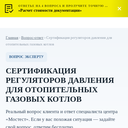
ОТВЕТЬЕ НА 4 ВОПРОСА И ПРОЛУЧИТЕ ТОЧНУЮ СТОИМОСТЬ
МОСТЕСТ
Позвонить
«Расчет стоимости документации»
ЦЕНТР СЕРТИФИКАЦИИ
Главная
›
Вопрос-ответ
›
Сертификация регуляторов давления для
отопительных газовых котлов
ВОПРОС ЭКСПЕРТУ
СЕРТИФИКАЦИЯ
РЕГУЛЯТОРОВ ДАВЛЕНИЯ
ДЛЯ ОТОПИТЕЛЬНЫХ
ГАЗОВЫХ КОТЛОВ
Реальный вопрос клиента и ответ специалиста центра
«Мостест». Если у вас похожая ситуация — задайте
свой вопрос, ответим бесплатно.