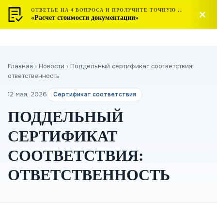
ОТВЕТЬЕ НА 4 ВОПРОСА И ПРОЛУЧИТЕ ТОЧНУЮ СТОИМОСТЬ
МОСТЕСТ
Позвонить
«Расчет стоимости документации»
ЦЕНТР СЕРТИФИКАЦИИ
Главная
›
Новости
›
Поддельный сертификат соответствия:
ответственность
12 мая, 2026
Сертификат соответствия
ПОДДЕЛЬНЫЙ
СЕРТИФИКАТ
СООТВЕТСТВИЯ:
ОТВЕТСТВЕННОСТЬ