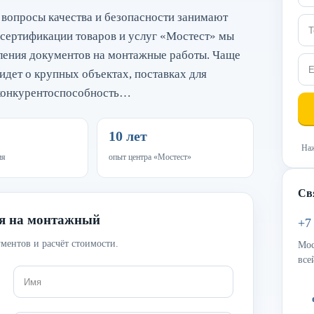
 вопросы качества и безопасности занимают
 сертификации товаров и услуг «Мостест» мы
мления документов на монтажные работы. Чаще
идет о крупных объектах, поставках для
 конкурентоспособность…
10 лет
Наж
ия
опыт центра «Мостест»
Св
ия на монтажный
+7
ментов и расчёт стоимости.
Мос
все