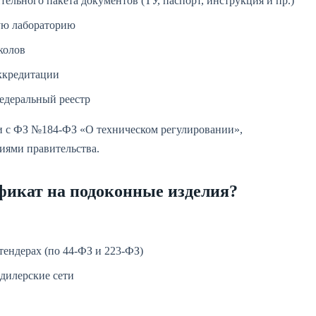
ельного пакета документов (ТУ, паспорт, инструкция и пр.)
ную лабораторию
колов
аккредитации
едеральный реестр
ии с ФЗ №184-ФЗ «О техническом регулировании»,
ями правительства.
ификат на подоконные изделия?
тендерах (по 44-ФЗ и 223-ФЗ)
 дилерские сети