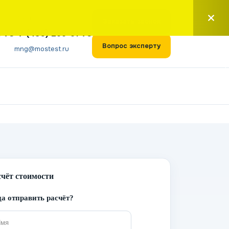
Москва
Заказать звонок
1-73
+7 (495) 266-61-73
Вопрос эксперту
mng@mostest.ru
счёт стоимости
а отправить расчёт?