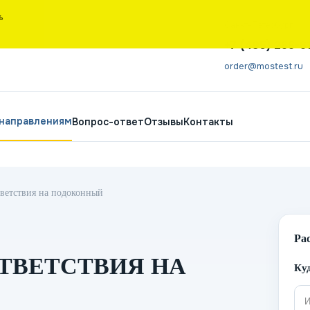
Ь
Санкт-Петербург
+7 (495) 266-6
order@mostest.ru
 направлениям
Вопрос-ответ
Отзывы
Контакты
ветствия на подоконный
Ра
ТВЕТСТВИЯ НА
Куд