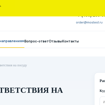
Ь
Санкт-Петербург
+7 (495) 266-6
order@mostest.ru
 направлениям
Вопрос-ответ
Отзывы
Контакты
ветствия на посуду
Ра
ТВЕТСТВИЯ НА
Куд