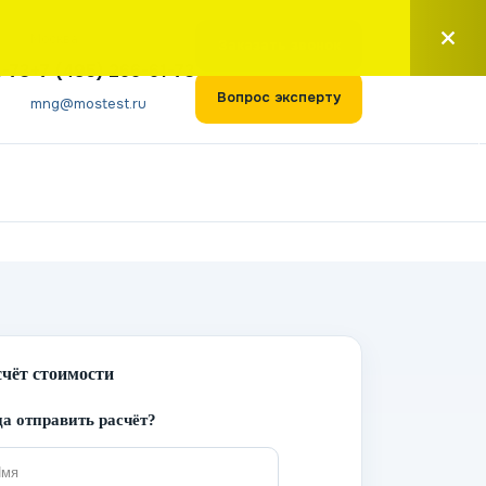
Москва
Заказать звонок
1-73
+7 (495) 266-61-73
Вопрос эксперту
mng@mostest.ru
счёт стоимости
а отправить расчёт?