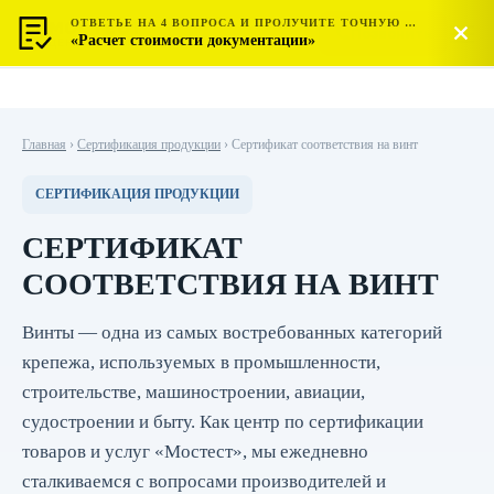
ОТВЕТЬЕ НА 4 ВОПРОСА И ПРОЛУЧИТЕ ТОЧНУЮ СТОИМОСТЬ
МОСТЕСТ
Позвонить
«Расчет стоимости документации»
ЦЕНТР СЕРТИФИКАЦИИ
Главная
›
Сертификация продукции
›
Сертификат соответствия на винт
СЕРТИФИКАЦИЯ ПРОДУКЦИИ
СЕРТИФИКАТ
СООТВЕТСТВИЯ НА ВИНТ
Винты — одна из самых востребованных категорий
крепежа, используемых в промышленности,
строительстве, машиностроении, авиации,
судостроении и быту. Как центр по сертификации
товаров и услуг «Мостест», мы ежедневно
сталкиваемся с вопросами производителей и