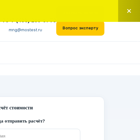
Москва
Заказать звонок
1-73
+7 (495) 266-61-73
Вопрос эксперту
mng@mostest.ru
счёт стоимости
а отправить расчёт?