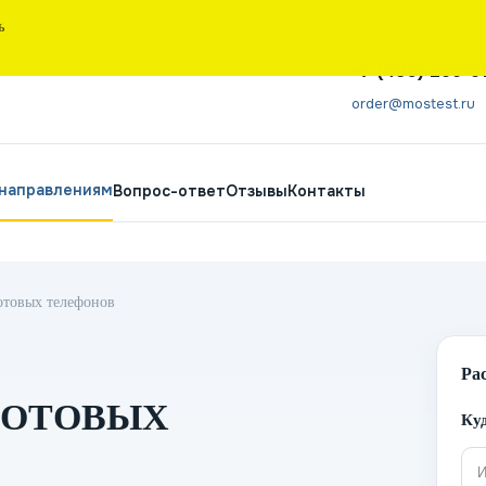
Ь
Санкт-Петербург
+7 (495) 266-6
order@mostest.ru
 направлениям
Вопрос-ответ
Отзывы
Контакты
отовых телефонов
Ра
СОТОВЫХ
Куд