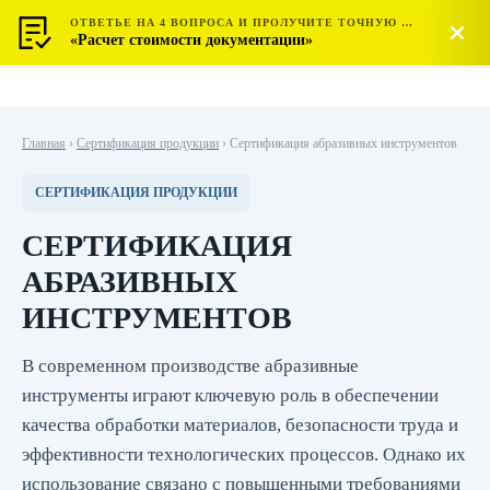
ОТВЕТЬЕ НА 4 ВОПРОСА И ПРОЛУЧИТЕ ТОЧНУЮ СТОИМОСТЬ
МОСТЕСТ
Позвонить
«Расчет стоимости документации»
ЦЕНТР СЕРТИФИКАЦИИ
Главная
›
Сертификация продукции
›
Сертификация абразивных инструментов
СЕРТИФИКАЦИЯ ПРОДУКЦИИ
СЕРТИФИКАЦИЯ
АБРАЗИВНЫХ
ИНСТРУМЕНТОВ
В современном производстве абразивные
инструменты играют ключевую роль в обеспечении
качества обработки материалов, безопасности труда и
эффективности технологических процессов. Однако их
использование связано с повышенными требованиями