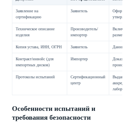
Заявление на
Заявитель
Оформля
сертификацию
утвержд
Техническое описание
Производитель/
Включае
изделия
импортер
размеры
Копия устава, ИНН, ОГРН
Заявитель
Данные 
Контракт/инвойс (для
Импортер
Доказыв
импортных дисков)
происхо
Протоколы испытаний
Сертификационный
Выдаютс
центр
аккреди
лаборат
Особенности испытаний и
требования безопасности