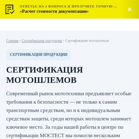
ОТВЕТЬЕ НА 4 ВОПРОСА И ПРОЛУЧИТЕ ТОЧНУЮ СТОИМОСТЬ
МОСТЕСТ
Позвонить
«Расчет стоимости документации»
ЦЕНТР СЕРТИФИКАЦИИ
Главная
›
Сертификация продукции
›
Сертификация мотошлемов
СЕРТИФИКАЦИЯ ПРОДУКЦИИ
СЕРТИФИКАЦИЯ
МОТОШЛЕМОВ
Современный рынок мототехники предъявляет особые
требования к безопасности — не только к самим
транспортным средствам, но и к индивидуальным
средствам защиты, среди которых мотошлем занимает
ключевое место. За годы нашей работы в центре по
сертификации МОСТЕСТ мы помогли нескольким