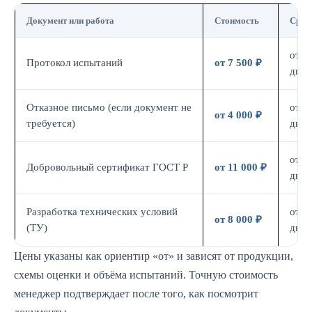
Документ или работа
Стоимость
Срок
от 7
Протокол испытаний
от 7 500 ₽
дн.
Отказное письмо (если документ не
от 3
от 4 000 ₽
требуется)
дн.
от 7
Добровольный сертификат ГОСТ Р
от 11 000 ₽
дн.
Разработка технических условий
от 5
от 8 000 ₽
(ТУ)
дн.
Цены указаны как ориентир «от» и зависят от продукции,
схемы оценки и объёма испытаний. Точную стоимость
менеджер подтверждает после того, как посмотрит