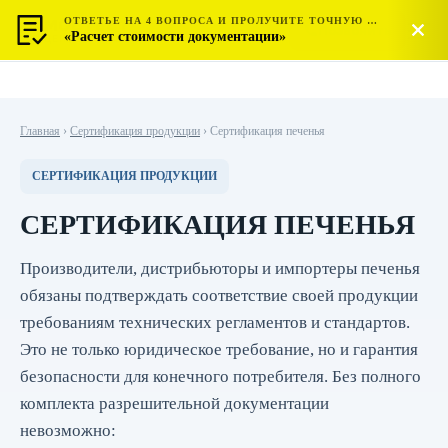
ОТВЕТЬЕ НА 4 ВОПРОСА И ПРОЛУЧИТЕ ТОЧНУЮ СТОИМОСТЬ
МОСТЕСТ
Позвонить
«Расчет стоимости документации»
ЦЕНТР СЕРТИФИКАЦИИ
Главная
›
Сертификация продукции
›
Сертификация печенья
СЕРТИФИКАЦИЯ ПРОДУКЦИИ
СЕРТИФИКАЦИЯ ПЕЧЕНЬЯ
Производители, дистрибьюторы и импортеры печенья
обязаны подтверждать соответствие своей продукции
требованиям технических регламентов и стандартов.
Это не только юридическое требование, но и гарантия
безопасности для конечного потребителя. Без полного
комплекта разрешительной документации
невозможно: