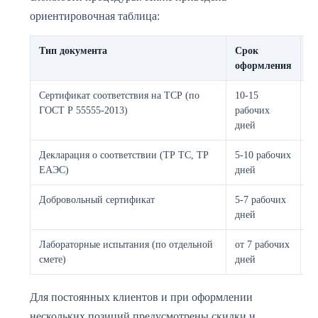
ориентировочная таблица:
Тип документа
Срок
С
оформления
с
Сертификат соответствия на ТСР (по
10-15
о
ГОСТ Р 55555-2013)
рабочих
дней
Декларация о соответствии (ТР ТС, ТР
5-10 рабочих
о
ЕАЭС)
дней
Добровольный сертификат
5-7 рабочих
о
дней
Лабораторные испытания (по отдельной
от 7 рабочих
о
смете)
дней
Для постоянных клиентов и при оформлении
нескольких позиций предусмотрены скидки и