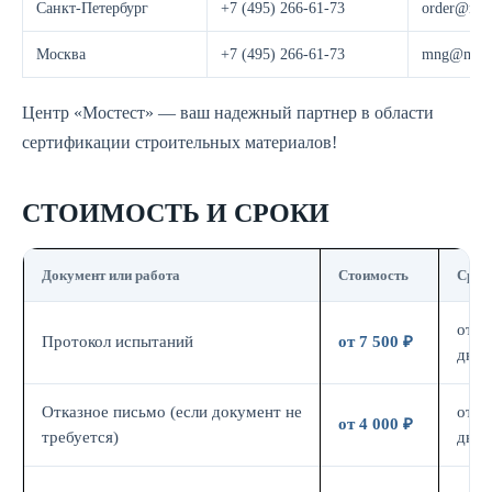
Санкт-Петербург
+7 (495) 266-61-73
order@most
Москва
+7 (495) 266-61-73
mng@moste
Центр «Мостест» — ваш надежный партнер в области
сертификации строительных материалов!
СТОИМОСТЬ И СРОКИ
Документ или работа
Стоимость
Срок
от 7
Протокол испытаний
от 7 500 ₽
дн.
Отказное письмо (если документ не
от 3
от 4 000 ₽
требуется)
дн.