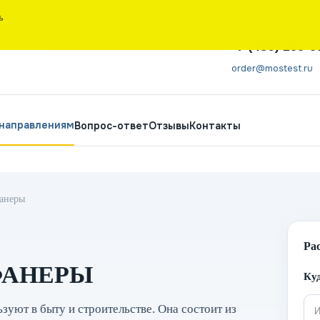
Ь
Санкт-Петербург
+7 (495) 266-6
order@mostest.ru
 направлениям
Вопрос-ответ
Отзывы
Контакты
анеры
Ра
ФАНЕРЫ
Куд
зуют в быту и строительстве. Она состоит из