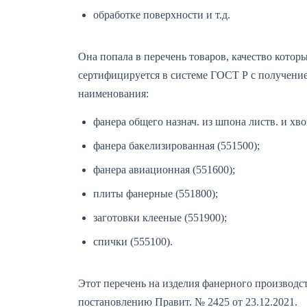
обработке поверхности и т.д.
Она попала в перечень товаров, качество кото
сертифицируется в системе ГОСТ Р с получени
наименования:
фанера общего назнач. из шпона листв. и хв
фанера бакелизированная (551500);
фанера авиационная (551600);
плиты фанерные (551800);
заготовки клееные (551900);
спички (555100).
Этот перечень на изделия фанерного производст
постановлению Правит. № 2425 от 23.12.2021.