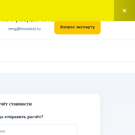
Москва
Заказать звонок
1-73
+7 (495) 266-61-73
Вопрос эксперту
mng@mostest.ru
счёт стоимости
а отправить расчёт?