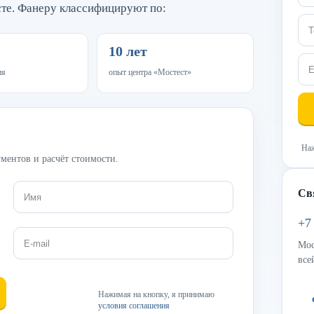
сте. Фанеру классифицируют по:
10 лет
ия
опыт центра «Мостест»
Наж
ментов и расчёт стоимости.
Св
+7
Мос
все
Нажимая на кнопку, я принимаю
условия соглашения