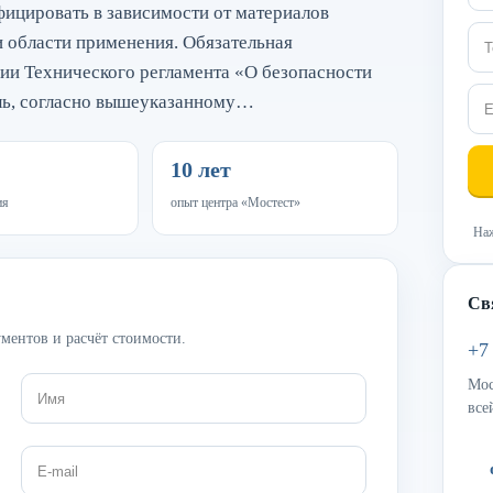
фицировать в зависимости от материалов
и области применения. Обязательная
ии Технического регламента «O безопасности
ль, согласно вышеуказанному…
10 лет
ия
опыт центра «Мостест»
Наж
Св
ментов и расчёт стоимости.
+7
Мос
все