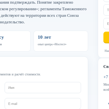
вания подтверждать. Понятие закреплено
ском регулировании»; регламенты Таможенного
 действуют на территории всех стран Союза
нодательство.
су
10 лет
ия
опыт центра «Мостест»
Наж
Св
ментов и расчёт стоимости.
+7
Мос
все