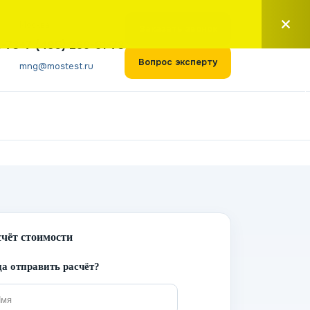
Москва
Заказать звонок
1-73
+7 (495) 266-61-73
Вопрос эксперту
mng@mostest.ru
счёт стоимости
а отправить расчёт?