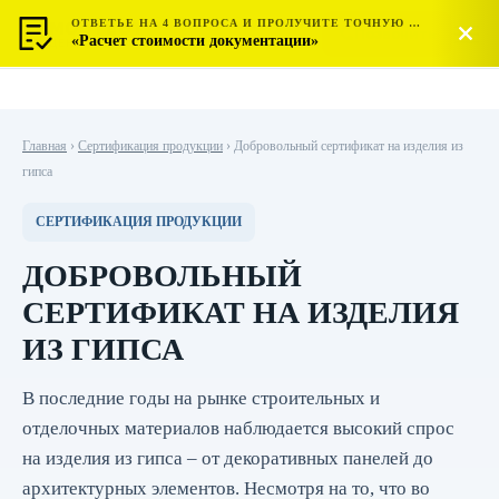
ОТВЕТЬЕ НА 4 ВОПРОСА И ПРОЛУЧИТЕ ТОЧНУЮ СТОИМОСТЬ
МОСТЕСТ
Позвонить
«Расчет стоимости документации»
ЦЕНТР СЕРТИФИКАЦИИ
Главная
›
Сертификация продукции
›
Добровольный сертификат на изделия из
гипса
СЕРТИФИКАЦИЯ ПРОДУКЦИИ
ДОБРОВОЛЬНЫЙ
СЕРТИФИКАТ НА ИЗДЕЛИЯ
ИЗ ГИПСА
В последние годы на рынке строительных и
отделочных материалов наблюдается высокий спрос
на изделия из гипса – от декоративных панелей до
архитектурных элементов. Несмотря на то, что во