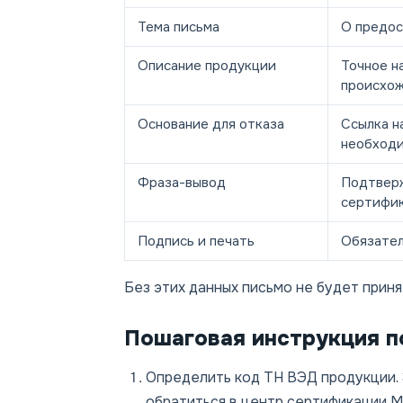
Тема письма
О предос
Описание продукции
Точное н
происхо
Основание для отказа
Ссылка н
необход
Фраза-вывод
Подтверж
сертифи
Подпись и печать
Обязател
Без этих данных письмо не будет прин
Пошаговая инструкция п
Определить код ТН ВЭД продукции.
обратиться в центр сертификации М