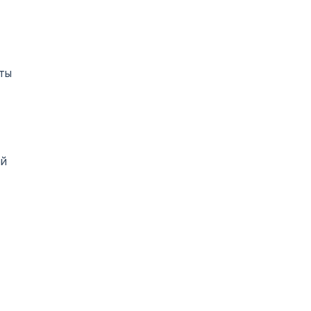
ты
ой