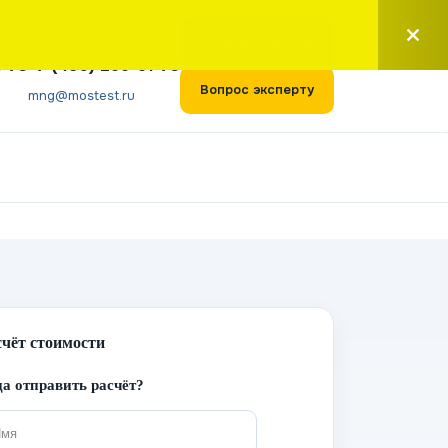
Москва
Заказать звонок
1-73
+7 (495) 266-61-73
Вопрос эксперту
mng@mostest.ru
счёт стоимости
а отправить расчёт?