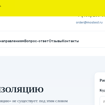
Ь
Санкт-Петербург
+7 (495) 266-6
order@mostest.ru
 направлениям
Вопрос-ответ
Отзывы
Контакты
Ра
ИЗОЛЯЦИЮ
Куд
ляцию» не существует: под этим словом