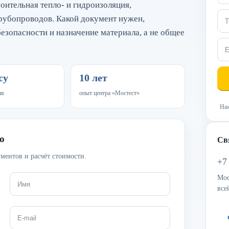
ительная тепло- и гидроизоляция,
рубопроводов. Какой документ нужен,
езопасности и назначение материала, а не общее
су
10 лет
ия
опыт центра «Мостест»
Наж
ю
Св
ментов и расчёт стоимости.
+7
Мос
все