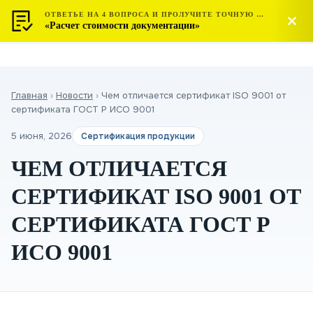
ОТВЕТЬЕ НА 4 ВОПРОСА И ПРОЛУЧИТЕ ТОЧНУЮ СТОИМОСТЬ
МОСТЕСТ
Позвонить
«Расчет стоимости документации»
ЦЕНТР СЕРТИФИКАЦИИ
Главная
›
Новости
›
Чем отличается сертификат ISO 9001 от
сертификата ГОСТ Р ИСО 9001
5 июня, 2026
Сертификация продукции
ЧЕМ ОТЛИЧАЕТСЯ
СЕРТИФИКАТ ISO 9001 ОТ
СЕРТИФИКАТА ГОСТ Р
ИСО 9001