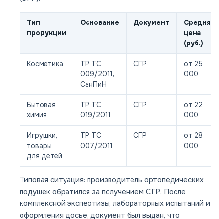
Тип
Основание
Документ
Средняя
продукции
цена
(руб.)
Косметика
ТР ТС
СГР
от 25
009/2011,
000
СанПиН
Бытовая
ТР ТС
СГР
от 22
химия
019/2011
000
Игрушки,
ТР ТС
СГР
от 28
товары
007/2011
000
для детей
Типовая ситуация: производитель ортопедических
подушек обратился за получением СГР. После
комплексной экспертизы, лабораторных испытаний и
оформления досье, документ был выдан, что