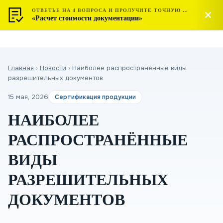
ОТВЕТЬЕ НА 4 ВОПРОСА И ПРОЛУЧИТЕ ТОЧНУЮ СТОИМОСТЬ
МОСТЕСТ
Позвонить
«Расчет стоимости документации»
ЦЕНТР СЕРТИФИКАЦИИ
Главная
›
Новости
›
Наиболее распространённые виды
разрешительных документов
15 мая, 2026
Сертификация продукции
НАИБОЛЕЕ
РАСПРОСТРАНЁННЫЕ
ВИДЫ
РАЗРЕШИТЕЛЬНЫХ
ДОКУМЕНТОВ