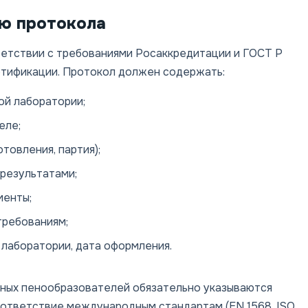
ю протокола
ветствии с требованиями Росаккредитации и ГОСТ Р
ертификации. Протокол должен содержать:
ой лаборатории;
еле;
товления, партия);
результатами;
менты;
требованиям;
 лаборатории, дата оформления.
ных пенообразователей обязательно указываются
оответствие международным стандартам (EN 1568, ISO