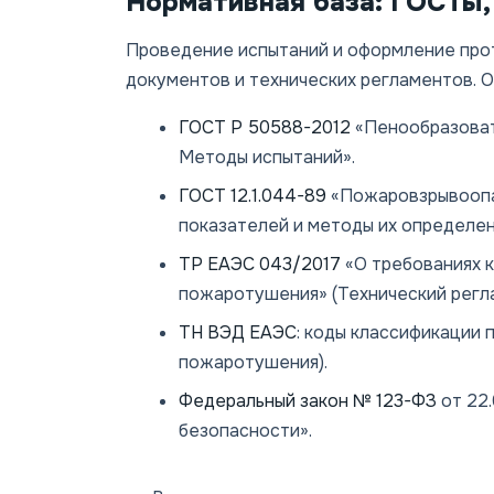
Нормативная база: ГОСТы,
Проведение испытаний и оформление про
документов и технических регламентов. О
ГОСТ Р 50588-2012
«Пенообразоват
Методы испытаний».
ГОСТ 12.1.044-89
«Пожаровзрывоопа
показателей и методы их определен
ТР ЕАЭС 043/2017
«О требованиях 
пожаротушения» (Технический регл
ТН ВЭД ЕАЭС
: коды классификации 
пожаротушения).
Федеральный закон № 123-ФЗ
от 22.
безопасности».