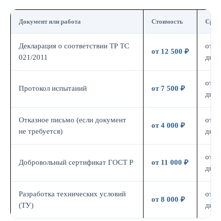
Документ или работа
Стоимость
Срок
Декларация о соответствии ТР ТС
от 7
от 12 500 ₽
021/2011
дн.
от 7
Протокол испытаний
от 7 500 ₽
дн.
Отказное письмо (если документ
от 3
от 4 000 ₽
не требуется)
дн.
от 7
Добровольный сертификат ГОСТ Р
от 11 000 ₽
дн.
Разработка технических условий
от 5
от 8 000 ₽
(ТУ)
дн.