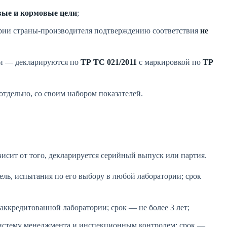
вые и кормовые цели
;
ории страны-производителя подтверждению соответствия
не
би — декларируются по
ТР ТС 021/2011
с маркировкой по
ТР
тдельно, со своим набором показателей.
висит от того, декларируется серийный выпуск или партия.
ль, испытания по его выбору в любой лаборатории; срок
ккредитованной лаборатории; срок — не более 3 лет;
истему менеджмента и инспекционным контролем; срок —