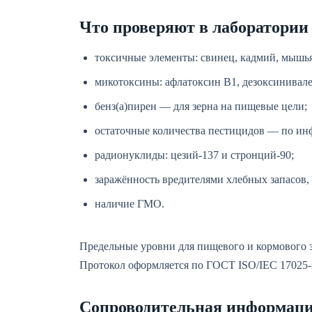
Что проверяют в лаборатории
токсичные элементы: свинец, кадмий, мышья
микотоксины: афлатоксин В1, дезоксинивален
бенз(а)пирен — для зерна на пищевые цели;
остаточные количества пестицидов — по ин
радионуклиды: цезий-137 и стронций-90;
заражённость вредителями хлебных запасов,
наличие ГМО.
Предельные уровни для пищевого и кормового з
Протокол оформляется по ГОСТ ISO/IEC 17025-
Сопроводительная информац