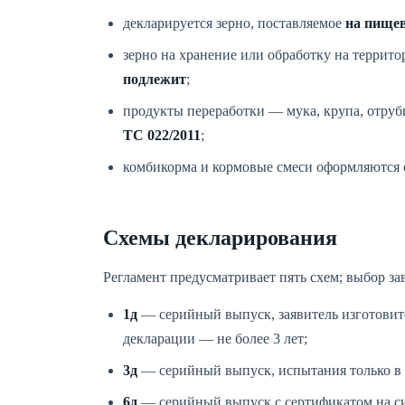
декларируется зерно, поставляемое
на пище
зерно на хранение или обработку на террит
подлежит
;
продукты переработки — мука, крупа, отру
ТС 022/2011
;
комбикорма и кормовые смеси оформляются о
Схемы декларирования
Регламент предусматривает пять схем; выбор за
1д
— серийный выпуск, заявитель изготовите
декларации — не более 3 лет;
3д
— серийный выпуск, испытания только в а
6д
— серийный выпуск с сертификатом на с