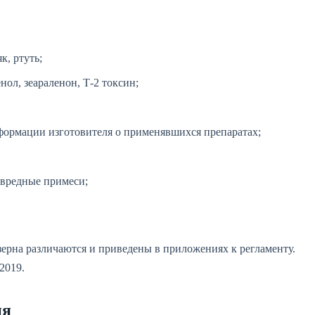
к, ртуть;
ол, зеараленон, Т-2 токсин;
формации изготовителя о применявшихся препаратах;
 вредные примеси;
ерна различаются и приведены в приложениях к регламенту.
2019.
ия