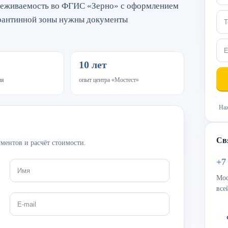
слеживаемость во ФГИС «Зерно» с оформлением
арантинной зоны нужны документы
10 лет
ия
опыт центра «Мостест»
Наж
Св
ментов и расчёт стоимости.
+7
Мос
все