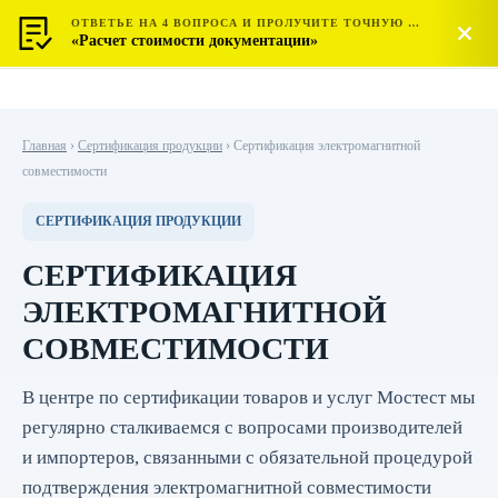
ОТВЕТЬЕ НА 4 ВОПРОСА И ПРОЛУЧИТЕ ТОЧНУЮ СТОИМОСТЬ
МОСТЕСТ
Позвонить
«Расчет стоимости документации»
ЦЕНТР СЕРТИФИКАЦИИ
Главная
›
Сертификация продукции
›
Сертификация электромагнитной
совместимости
СЕРТИФИКАЦИЯ ПРОДУКЦИИ
СЕРТИФИКАЦИЯ
ЭЛЕКТРОМАГНИТНОЙ
СОВМЕСТИМОСТИ
В центре по сертификации товаров и услуг Мостест мы
регулярно сталкиваемся с вопросами производителей
и импортеров, связанными с обязательной процедурой
подтверждения электромагнитной совместимости