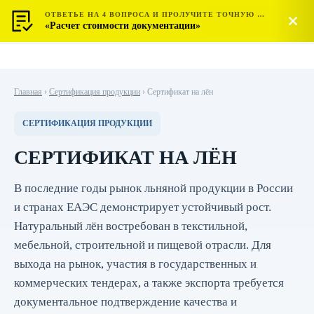
ОТВЕТЬЕ НА 4 ВОПРОСА И ПРОЛУЧИТЕ ТОЧНУЮ СТОИМОСТЬ
МОСТЕСТ
Позвонить
«Расчет стоимости документации»
ЦЕНТР СЕРТИФИКАЦИИ
Главная
›
Сертификация продукции
›
Сертификат на лён
СЕРТИФИКАЦИЯ ПРОДУКЦИИ
СЕРТИФИКАТ НА ЛЁН
В последние годы рынок льняной продукции в России
и странах ЕАЭС демонстрирует устойчивый рост.
Натуральный лён востребован в текстильной,
мебельной, строительной и пищевой отрасли. Для
выхода на рынок, участия в государственных и
коммерческих тендерах, а также экспорта требуется
документальное подтверждение качества и