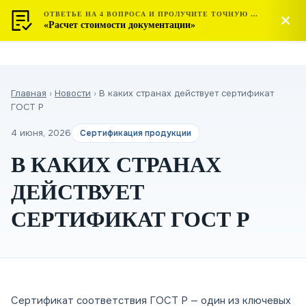
ОТВЕТЬЕ НА 4 ВОПРОСА И ПРОЛУЧИТЕ ТОЧНУЮ СТОИМОСТЬ
МОСТЕСТ
Позвонить
«Расчет стоимости документации»
ЦЕНТР СЕРТИФИКАЦИИ
Главная
›
Новости
›
В каких странах действует сертификат
ГОСТ Р
4 июня, 2026
Сертификация продукции
В КАКИХ СТРАНАХ
ДЕЙСТВУЕТ
СЕРТИФИКАТ ГОСТ Р
Сертификат соответствия ГОСТ Р — один из ключевых