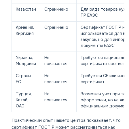
Казахстан
Ограничено
Для ряда товаров нуже
ТР ЕАЭС
Армения,
Ограничено
Сертификат ГОСТ Р мо
Киргизия
использоваться для вн
закупок, но для импорт
документы ЕАЭС
Украина,
Не
Требуются национальн
Молдавия
признается
сертификаты соответс
Страны
Не
Требуется CE или иной
ЕС
признается
сертификат
Турция,
Не
Возможен учет при та
Китай,
признается
оформлении, но не явл
ОАЭ
официальным докумен
Практический опыт нашего центра показывает, что
сертификат ГОСТ Р может рассматриваться как