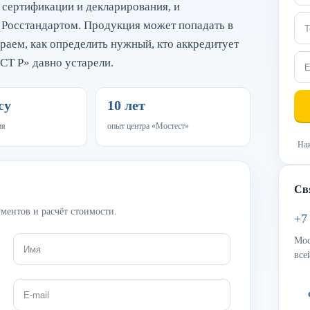
сертификации и декларирования, и
 Росстандартом. Продукция может попадать в
бираем, как определить нужный, кто аккредитует
СТ Р» давно устарели.
су
10 лет
ия
опыт центра «Мостест»
Наж
Св
ментов и расчёт стоимости.
+7
Мос
все