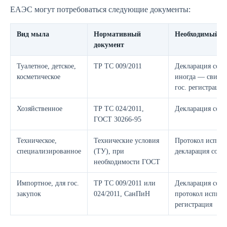
ЕАЭС могут потребоваться следующие документы:
Вид мыла
Нормативный
Необходимый д
документ
Туалетное, детское,
ТР ТС 009/2011
Декларация соот
косметическое
иногда — свидет
гос. регистрации
Хозяйственное
ТР ТС 024/2011,
Декларация соот
ГОСТ 30266-95
Техническое,
Технические условия
Протокол испыт
специализированное
(ТУ), при
декларация соот
необходимости ГОСТ
Импортное, для гос.
ТР ТС 009/2011 или
Декларация соот
закупок
024/2011, СанПиН
протокол испыта
регистрация