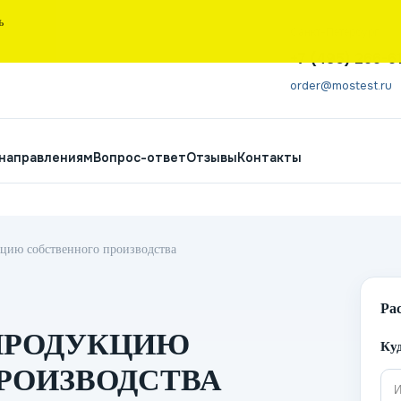
Ь
Санкт-Петербург
+7 (495) 266-6
order@mostest.ru
 направлениям
Вопрос-ответ
Отзывы
Контакты
цию собственного производства
Ра
ПРОДУКЦИЮ
Куд
РОИЗВОДСТВА