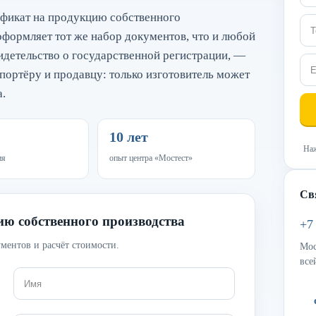
ификат на продукцию собственного
оформляет тот же набор документов, что и любой
идетельство о государственной регистрации, —
портёру и продавцу: только изготовитель может
а.
10 лет
Наж
ия
опыт центра «Мостест»
Св
ию собственного производства
+7
ментов и расчёт стоимости.
Мос
все