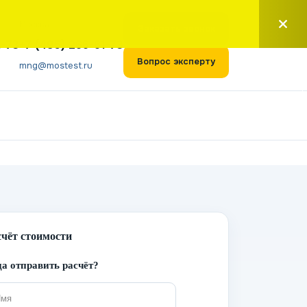
Москва
Заказать звонок
1-73
+7 (495) 266-61-73
Вопрос эксперту
mng@mostest.ru
счёт стоимости
а отправить расчёт?