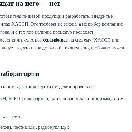
кат на него — нет
зготовителя пищевой продукции разработать, внедрить и
ипах ХАССП. Это требование закона, а не выбор компании:
года, и с тех пор наличие процедур проверяет
мероприятиях. А вот
сертификат
на систему (ХАССП или
лизует то, что и так должно быть внедрено, и обычно нужен
лаборатории
ытаний. Для кондитерских изделий проверяют:
М, БГКП (колиформы), патогенные микроорганизмы, в том
як, ртуть;
рехов), пестициды, радионуклиды;