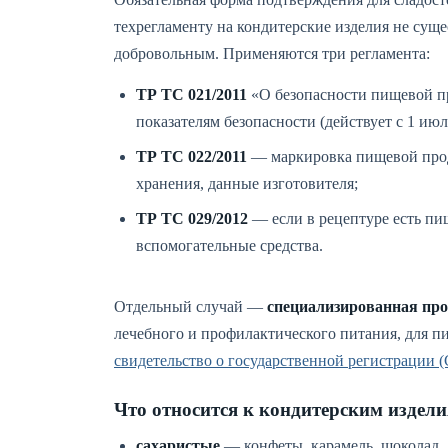
техрегламенту на кондитерские изделия не суще
добровольным. Применяются три регламента:
ТР ТС 021/2011
«О безопасности пищевой п
показателям безопасности (действует с 1 июл
ТР ТС 022/2011
— маркировка пищевой проду
хранения, данные изготовителя;
ТР ТС 029/2012
— если в рецептуре есть пи
вспомогательные средства.
Отдельный случай —
специализированная пр
лечебного и профилактического питания, для п
свидетельство о государственной регистрации 
Что относится к кондитерским издел
сахаристые
— конфеты, карамель, шоколад, д