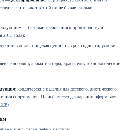
ствует: сертификат в этой нише бывает только
родукции» — базовые требования к производству и
я 2013 года);
кции: состав, пищевая ценность, срок годности, условия
щевые добавки, ароматизаторы, красители, технологические
одукция
: кондитерские изделия для детского, диетического
итания спортсменов. На неё вместо декларации оформляют
(СГР)
.
иям
раже, ирис, халва, зефир, пастила;